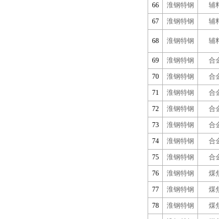
66
淮钢特钢
辅
67
淮钢特钢
辅
68
淮钢特钢
辅
69
淮钢特钢
合
70
淮钢特钢
合
71
淮钢特钢
合
72
淮钢特钢
合
73
淮钢特钢
合
74
淮钢特钢
合
75
淮钢特钢
合
76
淮钢特钢
煤
77
淮钢特钢
煤
78
淮钢特钢
煤