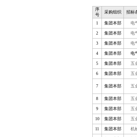
序
采购组织
招标
号
1
集团本部
电
2
集团本部
电
3
集团本部
电
4
集团本部
电
5
集团本部
五
6
集团本部
五
7
集团本部
五
8
集团本部
五
9
集团本部
五
10
集团本部
五
11
集团本部
机