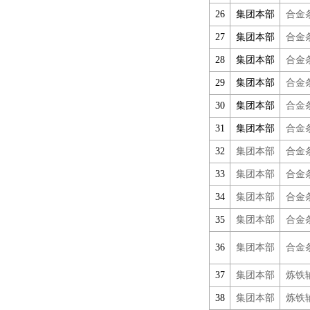
26
集团本部
合金
27
集团本部
合金
28
集团本部
合金
29
集团本部
合金
30
集团本部
合金
31
集团本部
合金
32
集团本部
合金
33
集团本部
合金
34
集团本部
合金
35
集团本部
合金
36
集团本部
合金
37
集团本部
炼铁
38
集团本部
炼铁