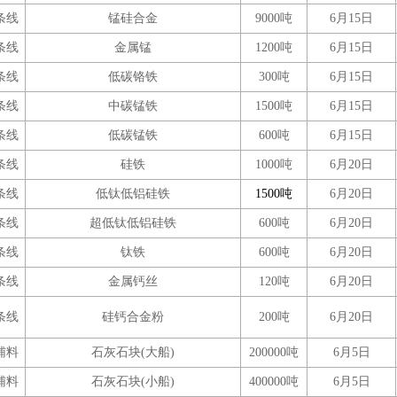
条线
锰硅合金
9000吨
6月15日
条线
金属锰
1200吨
6月15日
条线
低碳铬铁
300吨
6月15日
条线
中碳锰铁
1500吨
6月15日
条线
低碳锰铁
600吨
6月15日
条线
硅铁
1000吨
6月20日
条线
低钛低铝硅铁
1500吨
6月20日
条线
超低钛低铝硅铁
600吨
6月20日
条线
钛铁
600吨
6月20日
条线
金属钙丝
120吨
6月20日
条线
硅钙合金粉
200吨
6月20日
辅料
石灰石块(大船)
200000吨
6月5日
辅料
石灰石块(小船)
400000吨
6月5日