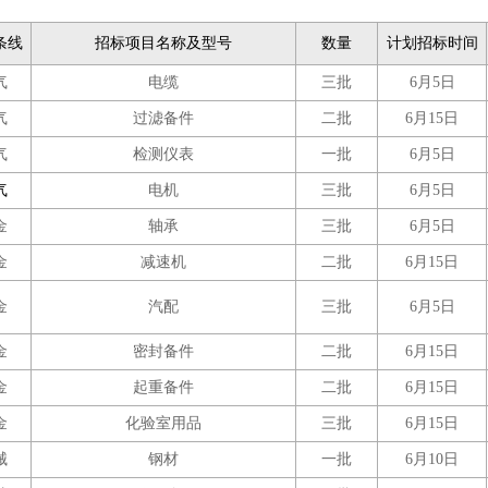
条线
招标项目名称及型号
数量
计划招标时间
气
电缆
三批
6月5日
气
过滤备件
二批
6月15日
气
检测仪表
一批
6月5日
气
电机
三批
6月5日
金
轴承
三批
6月5日
金
减速机
二批
6月15日
金
汽配
三批
6月5日
金
密封备件
二批
6月15日
金
起重备件
二批
6月15日
金
化验室用品
三批
6月15日
械
钢材
一批
6月10日