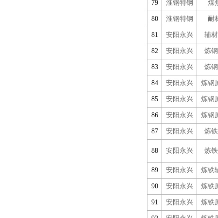
79
淮钢特钢
煤
80
淮钢特钢
耐
81
安阳永兴
辅材
82
安阳永兴
炼钢
83
安阳永兴
炼钢
84
安阳永兴
炼钢
85
安阳永兴
炼钢
86
安阳永兴
炼钢
87
安阳永兴
炼铁
88
安阳永兴
炼铁
89
安阳永兴
炼铁
90
安阳永兴
炼铁
91
安阳永兴
炼铁