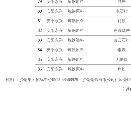
79
安阳永兴
炼钢原料
硅铁
80
安阳永兴
炼钢原料
电石粒
81
安阳永兴
炼钢原料
钼铁
82
安阳永兴
炼钢原料
高碳锰铁
83
安阳永兴
炼铁辅料
白云石粉
84
安阳永兴
炼铁原料
烟煤
85
安阳永兴
炼铁原料
无烟煤
86
安阳永兴
炼铁原料
焦粉
说明 ：沙钢集团招标中心0512-58568929；沙钢钢铁有限公司供应处0512-58
2.