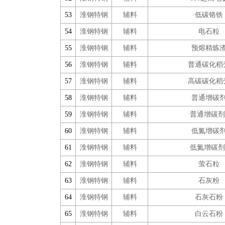
53
淮钢特钢
辅料
低碳铬铁
54
淮钢特钢
辅料
电石粒
55
淮钢特钢
辅料
预熔精炼
56
淮钢特钢
辅料
普通碳化稻
57
淮钢特钢
辅料
高碳碳化稻
58
淮钢特钢
辅料
普通增碳
59
淮钢特钢
辅料
普通增碳剂
60
淮钢特钢
辅料
低氮增碳
61
淮钢特钢
辅料
低氮增碳剂
62
淮钢特钢
辅料
萤石粒
63
淮钢特钢
辅料
石灰粉
64
淮钢特钢
辅料
石灰石粉
65
淮钢特钢
辅料
白云石粉