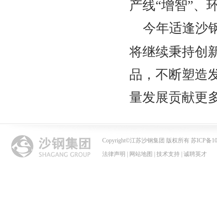
产线“增智”、
今年适逢沙
将继续秉持创
品
，
不断塑造
量发展贡献更
Copyright
©
江苏沙钢集团 版权所有 苏ICP备102
法律声明
|
网站地图
|
技术支持
|
诚聘英才