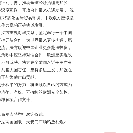
调行动，携手推动全球经济治理更加公
深度互嵌，开放合作带来机遇发展，“脱
而将恶化国际贸易环境。中欧双方应该坚
合作共赢的正确轨道发展。
法方重视对华关系，坚定奉行一个中国
坚持开放合作，为世界带来更多机遇，愿
交流。法方欢迎中国企业更多赴法投资，
认为欧中应坚持对话合作，欧洲应实现战
，不可或缺。法方完全赞同习近平主席有
，共担大国责任、坚持多边主义，加强在
和平与繁荣作出贡献。
于和平的努力，将继续以自己的方式为
建均衡、有效、可持续的欧洲安全架构。
域多项合作文件。
布丽吉特举行欢迎仪式。
法两国国歌，天安门广场鸣放礼炮
21