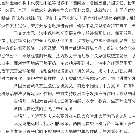
在国际金融机构中代表性不足等很多不平衡问题，各国应当共担责任、协
平、公正、合理。中欧
年来的交往合作互利共赢、成就彼此。各国产供链
50
钩断链”意味着自我封闭。保护主义不能解决世界产业结构调整的问题，反
持伙伴关系定位，秉持开放态度推进合作，确保中欧关系沿着独立自主、
马克龙表示，法中保持密切高层交往，始终相互信任、相互尊重。
政策，愿持续深化法中全面战略伙伴关系。法方乐见中国经济蓬勃发展，
同中方促进相互投资，加强经贸、可再生能源等领域合作，促进友好文化
愿提供公平、非歧视营商环境。法方致力于推动欧中关系健康稳定发展，
略自主。面对世界地缘形势不稳、多边秩序受到冲击，法中合作更显重要
关改革完善全球治理、推动全球经济更加平衡的意见，愿同中方加强协调
应对气候变化、保护生物多样性、人工智能治理等领域合作，为促进世界
两国元首就乌克兰危机交换意见。习近平指出，中方支持一切有利
危机政治解决发挥建设性作用。中方支持欧洲国家发挥应有作用，推动构
会谈后，两国元首共同见证签署核能、农食、教育、生态环境等领
两国元首还共同会见了中外记者。
会谈前，习近平和夫人彭丽媛在人民大会堂北大厅为马克龙和夫人
马克龙抵达时，礼兵列队致敬。两国元首登上检阅台，军乐团奏中
响。马克龙在习近平陪同下检阅中国人民解放军仪仗队，并观看分列式。