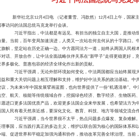
新华社北京
月
日电 （记者董雪、冯歆然）
月
日上午，国家
12
4
12
4
国事访问的法国总统马克龙举行会谈。
习近平指出，中法都是有远见、有担当的独立自主大国，是推动世
力量。当前，百年变局加速演进，人类又一次站在何去何从的十字路口。
义旗帜，坚定站在历史正确一边。中方愿同法方一道，始终从两国人民根
等对话、开放合作，让中法全面战略伙伴关系在
“新甲子”走得更稳更好，
世界多极化、普惠包容的经济全球化作出新的贡献。
习近平强调，无论外部环境如何变化，中法两国都应当始终展现大
利益和重大关切问题上相互理解和支持，维护好中法关系的政治基础。中
建议，为未来
年中国发展擘画蓝图，也向世界提供了一份“机遇清单”。
5
航空、航天、核能等传统领域合作，挖掘绿色经济、数字经济、生物医药
方愿进口更多法国优质产品，欢迎更多法国企业来华发展，也希望法方为
两国人民有着天然亲近感，要深化文化、教育、科技、地方等领域交流合
习近平强调，当今世界很不太平，热点问题多点爆发、复杂难解。
任理事国，应当践行真正的多边主义，维护以联合国为核心的国际体系和
争端、促进世界和平稳定加强沟通和协作，推动改革完善全球治理。当前