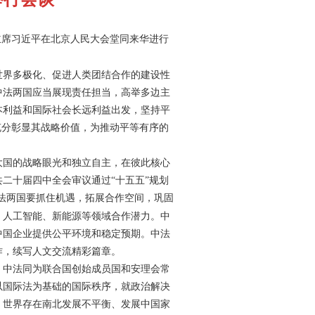
主席习近平在北京人民大会堂同来华进行
界多极化、促进人类团结合作的建设性
中法两国应当展现责任担当，高举多边主
本利益和国际社会长远利益出发，坚持平
充分彰显其战略价值，为推动平等有序的
国的战略眼光和独立自主，在彼此核心
共二十届四中全会审议通过
“十五五”规划
中法两国要抓住机遇，拓展合作空间，巩固
、人工智能、新能源等领域合作潜力。中
中国企业提供公平环境和稳定预期。中法
作，续写人文交流精彩篇章。
中法同为联合国创始成员国和安理会常
以国际法为基础的国际秩序，就政治解决
，世界存在南北发展不平衡、发展中国家