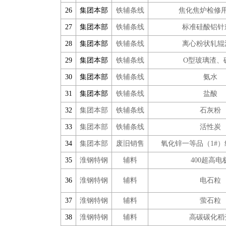
26
集团本部
铁辅条线
焦化焦炉检修
27
集团本部
铁辅条线
标准硅酸铝针
28
集团本部
铁辅条线
离心粉状轧辊
29
集团本部
铁辅条线
O型玻璃渣、
30
集团本部
铁辅条线
氨水
31
集团本部
铁辅条线
盐酸
32
集团本部
铁辅条线
石灰粉
33
集团本部
铁辅条线
活性炭
34
集团本部
废旧销售
氧化锌一等品（1#
35
淮钢特钢
辅料
400超高电
36
淮钢特钢
辅料
电石粒
37
淮钢特钢
辅料
萤石粒
38
淮钢特钢
辅料
高碳碳化稻