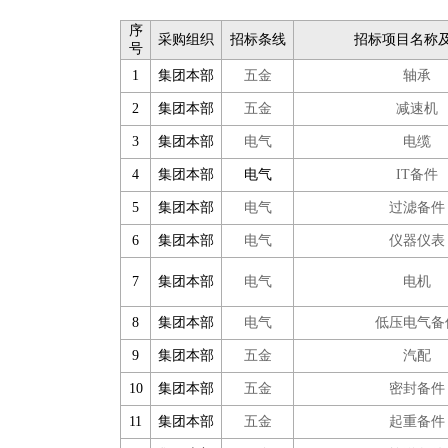
序
采购组织
招标条线
招标项目名称
号
1
集团本部
五金
轴承
2
集团本部
五金
减速机
3
集团本部
电气
电缆
4
集团本部
电气
IT备件
5
集团本部
电气
过滤备件
6
集团本部
电气
仪器仪表
7
集团本部
电气
电机
8
集团本部
电气
低压电气备
9
集团本部
五金
汽配
10
集团本部
五金
密封备件
11
集团本部
五金
起重备件