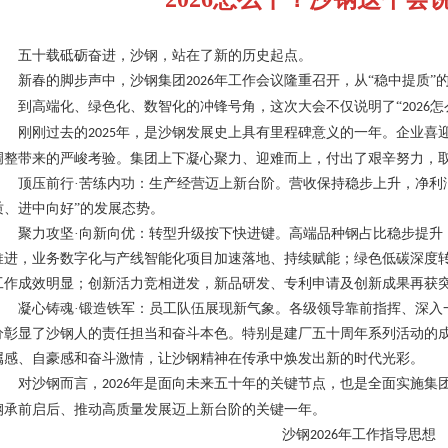
五十载砥砺奋进，沙钢，站在了新的历史起点。
新春的脚步声中，沙钢集团
年工作会议隆重召开，从“稳中提质”
2026
到高端化、绿色化、数智化的冲锋号角，这次大会不仅说明了
“
怎
2026
刚刚过去的
年，是沙钢发展史上具有里程碑意义的一年。企业喜
2025
调整带来的严峻考验。集团上下凝心聚力、迎难而上，付出了艰辛努力，
顶压前行
·苦练内功
：
生产经营迈上新台阶。营收保持稳步上升，净利
质、进中向好”的发展态势。
聚力攻坚
·向新向优
：
转型升级按下快进键。高端品种钢占比稳步提升
推进，业务数字化与产线智能化项目加速落地、持续赋能；绿色低碳深度
工作成效明显；创新活力竞相迸发，新品研发、专利申请及创新成果再获
凝心铸魂
·锻造铁军
：
员工队伍展现新气象。各级领导靠前指挥、深入
分彰显了沙钢人的责任担当和奋斗本色。特别是建厂五十周年系列活动的
属感、自豪感和奋斗激情，让沙钢精神在传承中焕发出新的时代光彩。
对沙钢而言，
年是面向未来五十年的关键节点，也是全面实施集团
2026
钢承前启后、推动高质量发展迈上新台阶的关键一年。
沙钢
年工作指导思想
2026