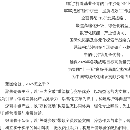
锚定
“打造基业长青的百年沙钢”企
牢牢把握
“稳中求进、提质增效”工作
全面贯彻
“
”发展战略，
136
聚焦高端化升级、绿色化转型
数智化赋能、产业链协同、
国际化拓展及多元化探索等战略
系统构筑沙钢在全球钢铁产业
中的可持续竞争优势，
确保
年各项战略目标高质量
2026
为集团
“十一五”良好开局奠定坚实
为中国式现代化建设贡献沙钢力
蓝图绘就，
怎么干？
2026
聚焦钢铁主业，以
“三力突破”重塑核心竞争优势
：
以精益运营为支撑
略为引擎，锻造差异化产品竞争力
；
以营销变革为抓手，构建客户导向型
深耕非钢产业，以
“双轮驱动”构建生态协同格局
：
强化专业赋能，为
提升经营质量与发展效益
。
锻造骨干队伍，以
“关键少数”带领全员攻坚突围
：
淬炼作风与素养，
制，树立实干实绩的鲜明导向
；
激发内生动力，构建严管厚爱的激励闭环