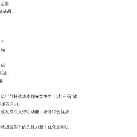
业愿景，
总基调，
、
方向，
格局
完成，
基础，
量。
，筑牢可持续成本领先竞争力
；
以
“三品”战
市场竞争力。
主业发展注入强劲动能
；
培育特色优势，
铸就担当实干的先锋力量
：
优化选用机
。