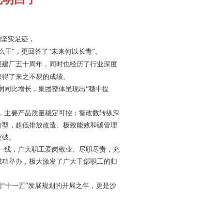
的坚实足迹，
么干”，更回答了“未来何以长青”。
迎建厂五十周年，同时也经历了行业深度
取得了来之不易的成绩。
润同比增长，集团整体呈现出
“稳中提
，主要产品质量稳定可控；智改数转纵深
转型，超低排放改造、极致能效和碳管理
突破。
一线，广大职工爱岗敬业、尽职尽责，充
成功举办，极大激发了广大干部职工的归
“十一五”发展规划的开局之年，更是沙