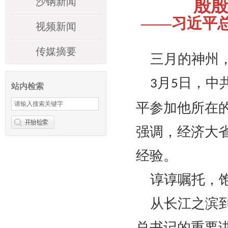
沙钢新闻
殷殷
——习近平
视频新闻
传媒摘要
三月的神州
月
日，中
3
5
站内检索
平参加他所在
强调，经济大
经验。
谆谆嘱托，
从长江之滨
总书记的重要