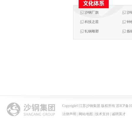
沙钢厂旗
沙
科技之星
钟
轧钢雕塑
炼
Copyright
©
江苏沙钢集团 版权所有 苏ICP备102
法律声明
|
网站地图
|
技术支持
|
诚聘英才