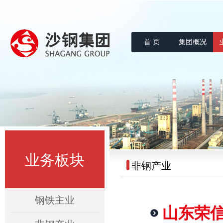
首 页
集团概况
沙钢集团
业务板块
非钢产业
钢铁主业
山东荣