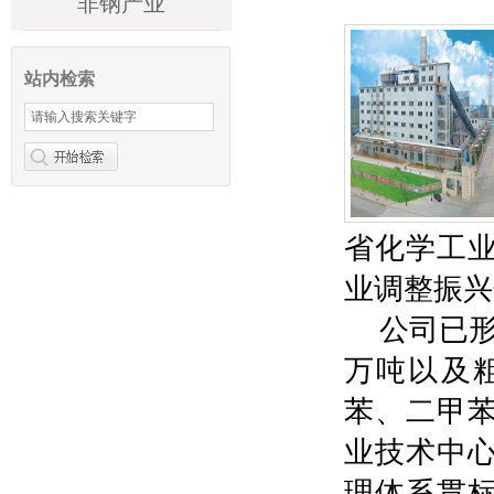
非钢产业
站内检索
省化学工
业调整振兴
公司已形
万吨以及
苯、二甲
业技术中
理体系贯