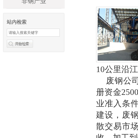
非钢产业
站内检索
10公里沿
废钢公
册资金25
业准入条
建设，废
散交易市
收、加工到