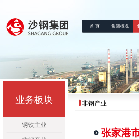
首 页
集团概况
沙钢集团
业务板块
非钢产业
钢铁主业
张家港