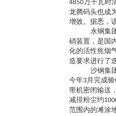
万千瓦时
4850
龙腾码头也成
增效。据悉，
永钢集团
硝装置，是国
化的活性焦烟
造要求进行了
沙钢集团则
今年
月完成验
3
带机密闭输送
减排粉尘约
100
范围内的滩涂