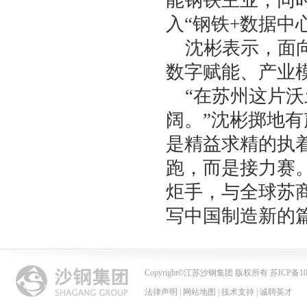
能钢铁主业，同
入“钢铁+数据中
沈彬表示，面
数字赋能、产业
“在苏州这片
阔。”沈彬掷地
是精益求精的执
跑，而是接力赛
炬手，与全球苏
写中国制造新的
Copyright
©
江苏沙钢集团 版权所有 苏ICP备102
法律声明
|
网站地图
|
技术支持
|
诚聘英才