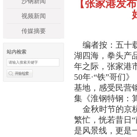
沙钢新闻
【张家港发布
视频新闻
传媒摘要
编者按：五十
站内检索
湖四海，拳头产
年之际，张家港
50
年·“铁”哥们
基地，感受民营
集《淮钢特钢：算
金秋时节的京
繁忙，恍若昔日
是风景线，更是